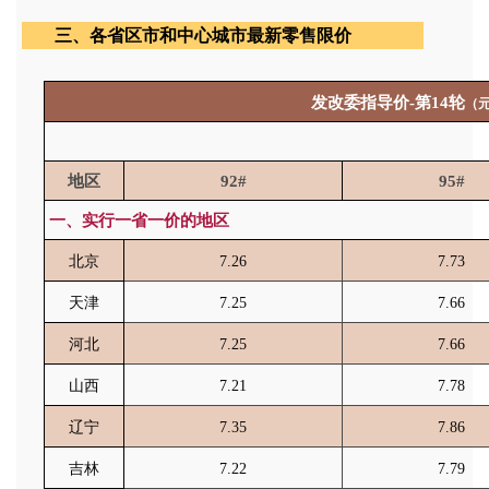
三、
各省区市和中心城市最新零售限价
发改委指导价
-
第
14
轮
（
地区
92#
95#
一、实行一省一价的地区
北京
7.26
7.73
天津
7.25
7.66
河北
7.25
7.66
山西
7.21
7.78
辽宁
7.35
7.86
吉林
7.22
7.79