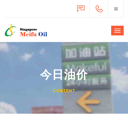
Toggl
navig
今日油价
CONTENT