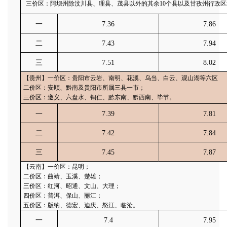
三价区：阿坝州除汶川县、理县、茂县以外的其余10个县以及甘孜州行政区
一
7.36
7.86
二
7.43
7.94
三
7.51
8.02
【贵州】一价区：贵阳市云岩、南明、花溪、乌当、白云、观山湖等六区
二价区：安顺、黔南及贵阳市所属三县一市；
三价区：遵义、六盘水、铜仁、黔东南、黔西南、毕节。
一
7.39
7.81
二
7.42
7.84
三
7.45
7.87
【云南】一价区：昆明；
二价区：曲靖、玉溪、楚雄；
三价区：红河、昭通、文山、大理；
四价区：普洱、保山、丽江；
五价区：版纳、德宏、迪庆、怒江、临沧。
一
7.4
7.95