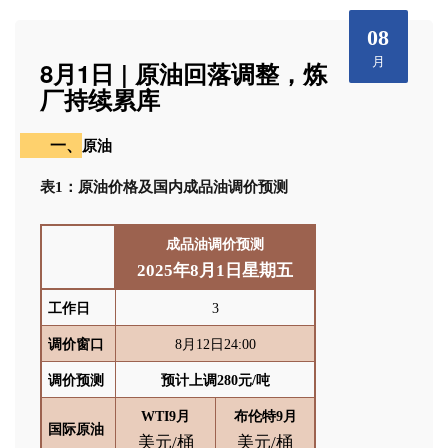
08
月
8月1日 | 原油回落调整，炼
厂持续累库
一、
原油
表1：
原油价格及国内成品油调价预测
成品油调价预测
2025
年
8
月1
日星期五
工作日
3
调价窗口
8月12日24:00
调价预测
预计上调280元/吨
WTI9
月
布伦特
9
月
国际原油
美元/桶
美元/桶