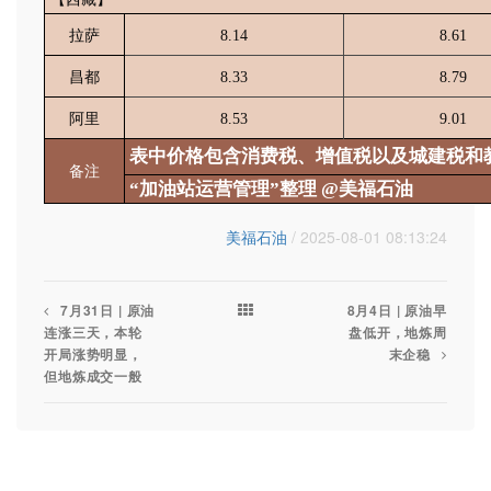
拉萨
8.14
8.61
昌都
8.33
8.79
阿里
8.53
9.01
表中价格包含消费税、增值税以及城建税和
备注
“加油站运营管理”整理 @美福石油
美福石油
/ 2025-08-01 08:13:24
7月31日 | 原油
8月4日 | 原油早
连涨三天，本轮
盘低开，地炼周
开局涨势明显，
末企稳
但地炼成交一般