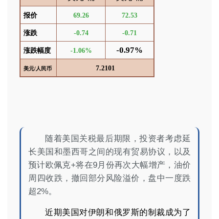
报价
69.26
72.53
涨跌
-0.74
-0.71
-0.97%
涨跌幅度
-1.06%
7.2101
美元
/
人民币
随着美国关税最后期限，投资者考虑延
长美国和墨西哥之间的现有贸易协议，以及
预计欧佩克+将在9月份再次大幅增产，
油价
周四收跌，撤回部分风险溢价，盘中一度跌
超
2%。
近期美国对伊朗和俄罗斯的制裁成为了