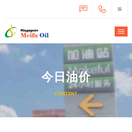
Toggl
navig
今日油价
CONTENT