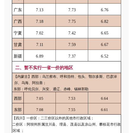
广东
7.13
7.73
6.76
广西
7.18
7.75
6.82
宁夏
7.02
7.42
6.65
甘肃
7.11
7.59
6.67
新疆
6.89
7.37
6.52
二、暂不实行一省一价的地区
【内蒙古】西部：乌兰察布、呼和浩特、包头、鄂尔多斯、巴彦淖
尔、乌海、阿拉善；
东部：呼伦贝尔、兴安、通辽、赤峰、锡林郭勒
西部
7.05
7.53
6.64
东部
7.08
7.55
6.61
【四川】一价区：二三价区以外的其他市行政区域；
二价区：阿坝州所属汶川县、理县、茂县以及凉山州、攀枝花市行政
区域 ；