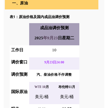
一、原油
表1：
原油价格及国内成品油调价预测
成品油调价预测
2025
年
9
月23
日
星期二
工作日
10
调价窗口
9
月23日
24:00
调价预测
汽、柴油价格不作调整
WTI
10
月
布伦特11
月
国际原油
美元
/
桶
美元
/
桶