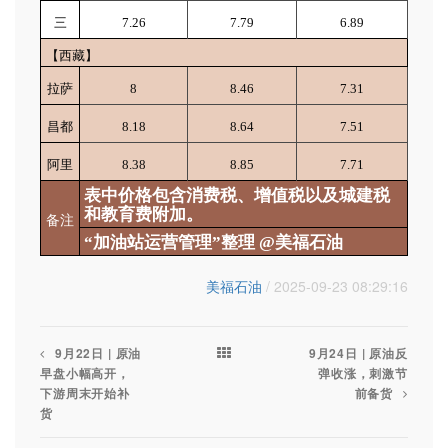
三
7.26
7.79
6.89
【西藏】
拉萨
8
8.46
7.31
昌都
8.18
8.64
7.51
阿里
8.38
8.85
7.71
表中价格包含消费税、增值税以及城建税
和教育费附加。
备注
“加油站运营管理”整理 @美福石油
美福石油
/ 2025-09-23 08:29:16
9月22日 | 原油
9月24日 | 原油反
早盘小幅高开，
弹收涨，刺激节
下游周末开始补
前备货
货