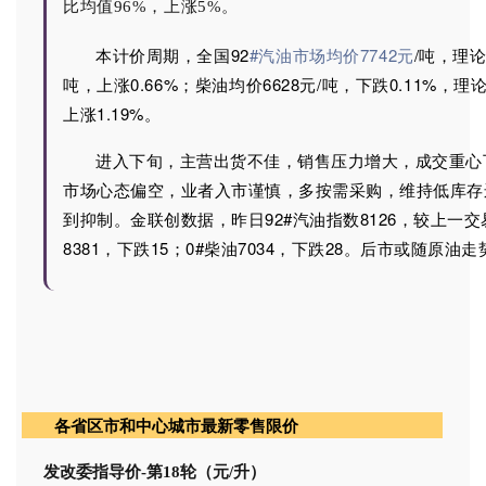
比均值96%，上涨5%
。
本计价周期，全国92
#汽油市场均价7742元
/吨，理论
吨，上涨0.66%；柴油均价6628元/吨，下跌0.11%，理
上涨1.19%。
进入下旬，主营出货不佳，销售压力增大，成交重心
市场心态偏空，业者入市谨慎，多按需采购，维持低库存
到抑制。金联创数据，昨日
92#
汽油指数
8126
，较上一交
8381
，下跌
15
；
0#
柴油
7034
，下跌
28
。
后市或随原油走
各省区市和中心城市最新零售限价
发改委指导价-第18轮（元/升）