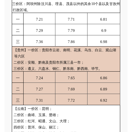
三价区：阿坝州除汶川县、理县、茂县以外的其余10个县以及甘孜州
行政区域。
一
7.21
7.71
6.81
二
7.29
7.79
6.9
三
7.36
7.86
6.98
【贵州】一价区：贵阳市云岩、南明、花溪、乌当、白云、观山湖
等六区
二价区：安顺、黔南及贵阳市所属三县一市；
三价区：遵义、六盘水、铜仁、黔东南、黔西南、毕节。
一
7.24
7.65
6.86
二
7.27
7.69
6.89
三
7.31
7.72
6.92
【云南】一价区：昆明；
二价区：曲靖、玉溪、楚雄；
三价区：红河、昭通、文山、大理；
四价区：普洱、保山、丽江；