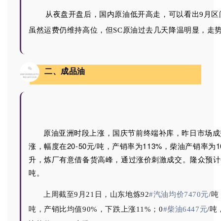
从夜盘开盘后，国内原油低开高走，可以看出9
月区
虽然运费仍维持高位，但
SC
原油过去几天降温明显，走
二、成品油
原油亚洲时段上涨，国庆节前终端补库，昨日市场成
涨，幅度在20-50元/吨，产销率为113%，柴油产销率为
升，炼厂有意借备货高峰，通过涨价刺激成交。隆众预计今日
吨。
上周
截至9月21日，
山东
地炼
92
#汽油均价7470元
/吨
吨，
产销比均值90%，下跌上涨11%
；0
#柴油6447元
/吨