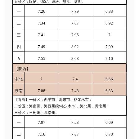
五价区：版纳、德宏、迪庆、怒江、临沧。
一
7.26
7.79
6.83
二
7.34
7.87
6.92
三
7.41
7.95
7
四
7.49
8.02
7.09
五
7.55
8.08
7.16
【陕西】
中北
7
7.4
6.66
陕南
7.08
7.48
6.83
【青海】一价区：西宁市、海东市、格尔木市；
二价区：海南州、海西州(除格尔木市)、海北州、黄南州；
三价区：玉树州、果洛州。
一
7.07
7.58
6.69
二
7.16
7.67
6.78