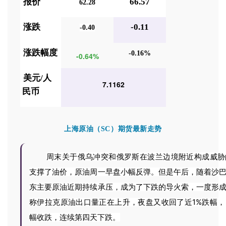
报价
66.57
62.28
涨跌
-0.11
-0.40
涨跌幅度
-0.16%
-0.64%
美元
/
人
7.1162
民币
上海原油（SC）期货最新走势
周末关于俄乌冲突和
俄罗斯在波兰边境附近构成威胁
支撑了油价，原油周一
早盘小幅反弹。
但是午后，随着
沙
东主要原油近期持续承压，成为了下跌的导火索，一度形
称伊拉克原油出口量正在上升，
夜盘又收回了近
1%
跌幅，
幅收跌，
连续第四天下跌。