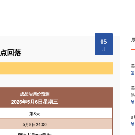
05
月
高点回落
美
美
成品油调价预测
2026
年
5
月6
日星期三
第8天
8
5月8日24:00