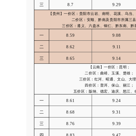
三
8.7
9.29
【贵州】一价区：贵阳市云岩、南明、花溪、乌当
二价区：安顺、黔南及贵阳市所属三
三价区：遵义、六盘水、铜仁、黔东南、黔
一
8.59
9.08
二
8.62
9.11
三
8.65
9.14
【云南】一价区：昆明；
二价区：曲靖、玉溪、楚雄；
三价区：红河、昭通、文山、大
四价区：普洱、保山、丽江；
五价区：版纳、德宏、迪庆、怒江、
一
8.61
9.24
二
8.68
9.31
三
8.76
9.39
四
8.83
9.47