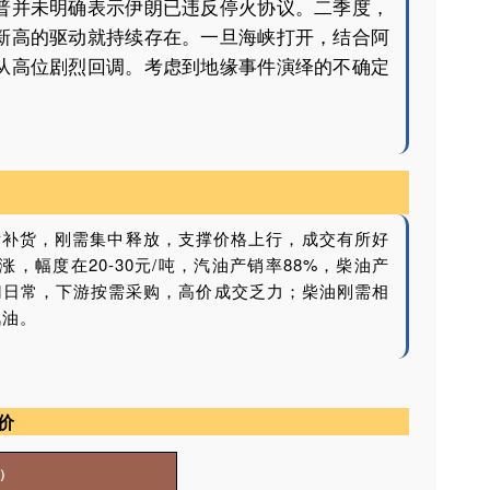
普并未明确表示伊朗已违反停火协议。二季度，
新高的驱动就持续存在。一旦海峡打开，结合阿
从高位剧烈回调。考虑到地缘事件演绎的不确定
。
后补货，刚需集中释放，支撑价格上行，成交有所好
涨，幅度在20-30元/吨，汽油产销率88%，柴油产
归日常，下游按需采购，高价成交乏力；柴油刚需相
汽油。
价
）