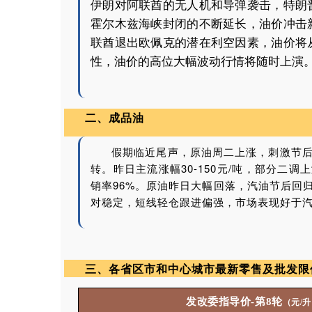
伊朗对阿联酋的无人机和导弹袭击，特朗
霍尔木兹海峡封闭的不断延长，油价冲击
联酋退出欧佩克的潜在利空因素，油价将
性，油价的高位大幅波动行情将随时上演
二、成品油
假期临近尾声，原油周二上涨，刺激节
转。昨日主流涨幅30-150元/吨，部分二调上
销率96%。原油昨日大幅回落，汽油节后回
对稳定，短线轻仓跟进偏强，市场表现好于
三、
各省区市和中心城市最新零售及批发限
发改委指导价
-
第
8
轮
（元
/
升