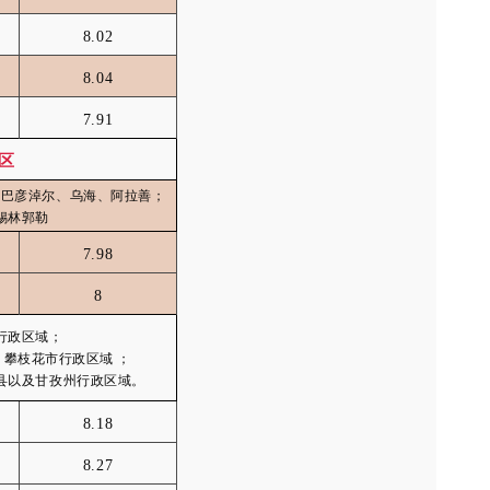
8.02
8.04
7.91
区
、巴彦淖尔、乌海、阿拉善；
锡林郭勒
7.98
8
行政区域；
攀枝花市行政区域 ；
县以及甘孜州行政区域。
8.18
8.27