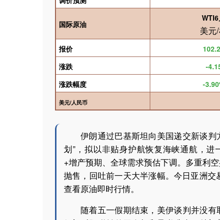
调价预测
WTI6
国际原油
美元
报价
102.
涨跌
-4.1
涨跌幅度
-3.9
美元
/
人民币
伊朗通过巴基斯坦向美国递交新谈判方案
划”，拟以非贴身护航恢复海峡通航，进
+增产预期、全球需求预估下调。多重利
抛售，回吐前一天大半涨幅。今日亚洲交易
查看原油即时行情。
随着五一假期结束，美伊谈判并没有