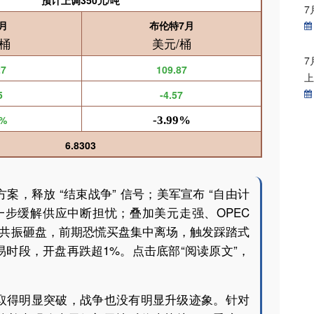
预计上调350元/吨
7
月
布伦特
7
月
/桶
美元/桶
7
27
109.87
5
-4.57
0%
-3.99%
6.8303
，释放 “结束战争” 信号；美军宣布 “自由计
一步缓解供应中断担忧；叠加美元走强、OPEC
空共振砸盘，前期恐慌买盘集中离场，触发踩踏式
时段，开盘再跌超1%。点击底部“阅读原文”，
取得明显突破，战争也没有明显升级迹象。针对