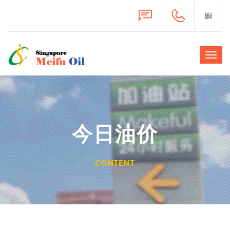
Toggl
navig
今日油价
CONTENT