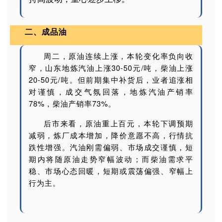
二、成品油
周二，原油连续上涨，本轮变化率负向收
窄，山东地炼汽油上涨
30-50
元
/
吨，柴油上涨
20-50
元
/
吨。但前期集中补货后，业者追涨相
对谨慎，成交气氛回落，地炼汽油产销率
78%
，柴油产销率
73%
。
后市来看，原油重上百元，本轮下调预期
减弱，炼厂成本增加，降价意愿不高，行情抗
跌性增强。汽油刚需偏弱、市场成交谨慎，短
期内将随原油走势窄幅波动；而柴油需求平
稳、市场心态回暖，短期或震荡偏强、窄幅上
行为主。