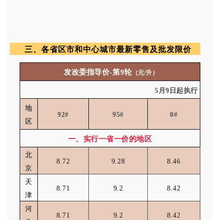
三、
各省区市和中心城市最新零售及批发限价
发改委指导价
-
第
9
轮
（元
/
升）
5月9日起执行
地
92#
95#
0#
区
一、实行一省一价的地区
北
8.72
9.28
8.46
京
天
8.71
9.2
8.42
津
河
8.71
9.2
8.42