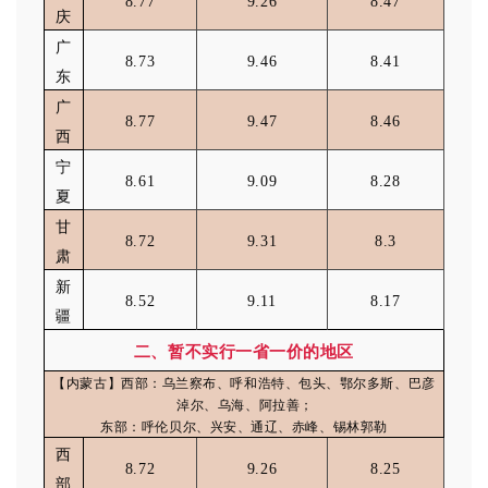
8.77
9.26
8.47
庆
广
8.73
9.46
8.41
东
广
8.77
9.47
8.46
西
宁
8.61
9.09
8.28
夏
甘
8.72
9.31
8.3
肃
新
8.52
9.11
8.17
疆
二、暂不实行一省一价的地区
【内蒙古】西部：乌兰察布、呼和浩特、包头、鄂尔多斯、巴彦
淖尔、乌海、阿拉善；
东部：呼伦贝尔、兴安、通辽、赤峰、锡林郭勒
西
8.72
9.26
8.25
部