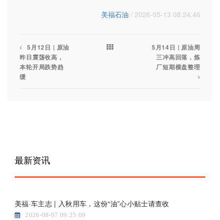
美福石油
/ 2026-05-13 08:24:46
5月12日 | 原油
5月14日 | 原油周
昨日震荡收高，
三冲高回落，炼
本轮开局跌势趋
厂短期横盘整理
缓
最新资讯
美福·车主志 | 入秋用车，这份“油”心小贴士请查收
2026-08-07 09:25:09