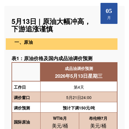
05
月
5月13日 | 原油大幅冲高，
下游追涨谨慎
一、
原油
表1：
原油价格及国内成品油调价预测
成品油调价预测
2026
年
5
月13
日星期三
工作日
第4天
调价窗口
5月21日24:00
调价预测
预计下调150元/吨
WTI6
月
布伦特
7
月
国际原油
美元/桶
美元/桶