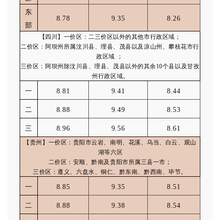
东
8.78
9.35
8.26
部
【四川】一价区：二三价区以外的其他市行政区域；
二价区：阿坝州所属汶川县、理县、茂县以及凉山州、攀枝花市行
政区域 ；
三价区：阿坝州除汶川县、理县、茂县以外的其余10个县以及甘孜
州行政区域。
一
8.81
9.41
8.44
二
8.88
9.49
8.53
三
8.96
9.56
8.61
【贵州】一价区：贵阳市云岩、南明、花溪、乌当、白云、观山
湖等六区
二价区：安顺、黔南及贵阳市所属三县一市；
三价区：遵义、六盘水、铜仁、黔东南、黔西南、毕节。
一
8.85
9.35
8.51
二
8.88
9.38
8.54