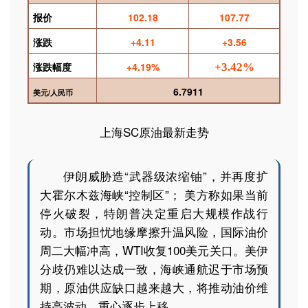
报价
102.18
107.77
涨跌
+4.11
+3.56
涨跌幅度
+4.19%
+3.42%
6.7911
美元
/
人民币
上海SC原油最新走势
伊朗威胁造“
武器级浓缩铀
”，并再度扩
大霍尔木兹海峡“控制区”； 美方称如果当前
停火破裂，特朗普决定重启大规模作战行
动。市场担忧地缘摩擦升温风险，国际油价
周二大幅冲高，WTI收复100美元关口。美伊
分歧仍难以达成一致，海峡通航迟于市场预
期，原油供应缺口越来越大，将推动油价维
持高波动，重心逐步上移。